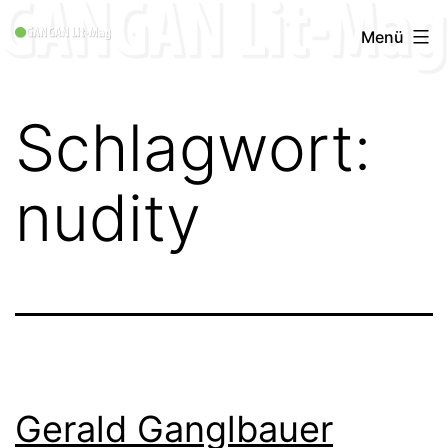
Zum
GANGAN
Menü
Inhalt
Lit-
springen
Mag
Schlagwort:
1996
-
nudity
2019
Gerald Ganglbauer