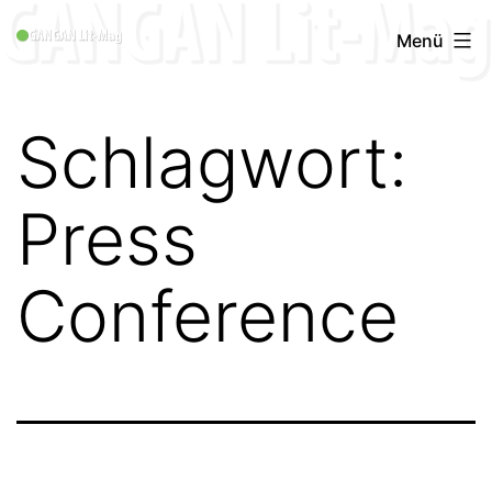
Zum
GANGAN
Menü
Inhalt
Lit-
springen
Mag
Schlagwort:
1996
-
Press
2019
Conference