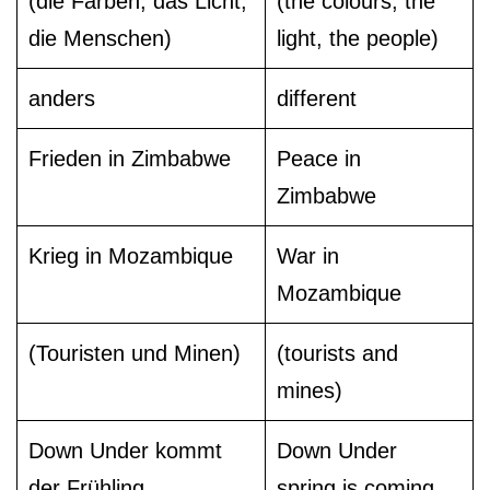
(die Farben, das Licht,
(the colours, the
die Menschen)
light, the people)
anders
different
Frieden in Zimbabwe
Peace in
Zimbabwe
Krieg in Mozambique
War in
Mozambique
(Touristen und Minen)
(tourists and
mines)
Down Under kommt
Down Under
der Frühling
spring is coming