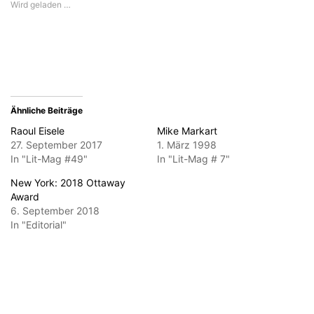
Wird geladen …
zu
Fenster
Fenster
Fenster
Fenster
senden
geöffnet)
geöffnet)
geöffnet)
geöffnet)
(Wird
in
neuem
Fenster
geöffnet)
Ähnliche Beiträge
Raoul Eisele
Mike Markart
27. September 2017
1. März 1998
In "Lit-Mag #49"
In "Lit-Mag # 7"
New York: 2018 Ottaway
Award
6. September 2018
In "Editorial"