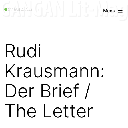
Zum
GANGAN
Menü
Inhalt
Lit-
springen
Mag
1996
Rudi
-
2019
Krausmann:
Der Brief /
The Letter