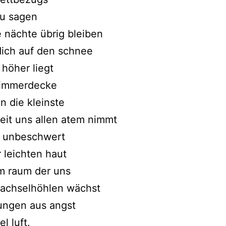
zu sagen
e nächte übrig bleiben
dich auf den schnee
 höher liegt
 zimmerdecke
 die kleinste
keit uns allen atem nimmt
i unbeschwert
r leichten haut
m raum der uns
 achselhöhlen wächst
ungen aus angst
el luft.