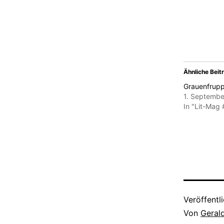
senden
ge
(Wird
in
neuem
Fenster
geöffnet)
Ähnliche Beit
Grauenfrup
1. Septembe
In "Lit-Mag
Veröffentl
Von
Geral