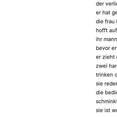
der verl
er hat g
die frau
hofft au
ihr mann
bevor er
er zieht
zwei har
trinken 
sie rede
die bedi
schminkt
sie ist 