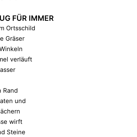
UG FÜR IMMER
m Ortsschild
ie Gräser
 Winkeln
el verläuft
asser
n Rand
katen und
Dächern
sse wirft
nd Steine