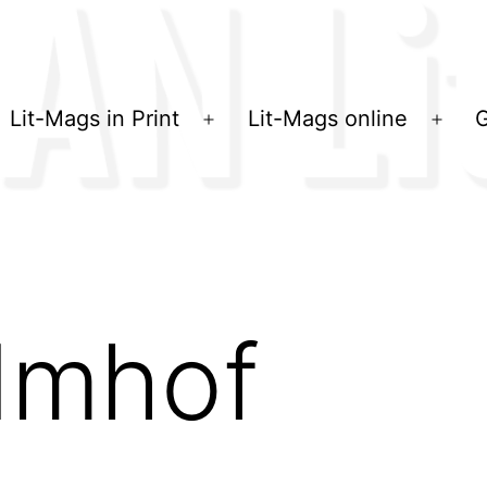
Lit-Mags in Print
Lit-Mags online
G
Menü
Men
öffnen
öffn
Imhof