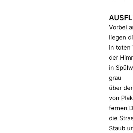
AUSFL
Vorbei a
liegen d
in toten
der Himm
in Spülw
grau
über de
von Pla
fernen 
die Stra
Staub u