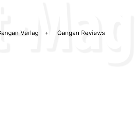
angan Verlag
Gangan Reviews
ü
Menü
en
öffnen