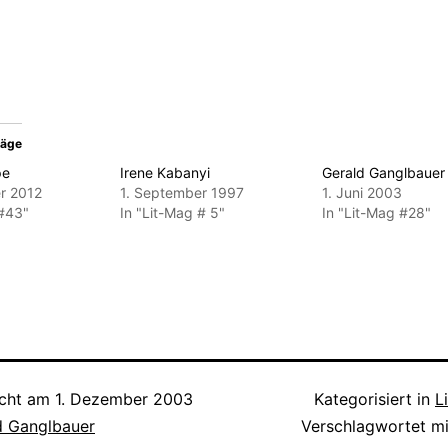
öffnet)
geöffnet)
geöffnet)
geöffnet)
räge
pe
Irene Kabanyi
Gerald Ganglbauer
r 2012
1. September 1997
1. Juni 2003
 #43"
In "Lit-Mag # 5"
In "Lit-Mag #28"
icht am
1. Dezember 2003
Kategorisiert in
L
d Ganglbauer
Verschlagwortet m