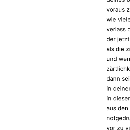
voraus 
wie viel
verlass 
der jetzt
als die
und wenn
zärtlich
dann se
in deine
in diese
aus den
notgedr
vor zu vi