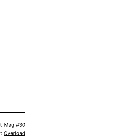
it-Mag #30
it
Overload