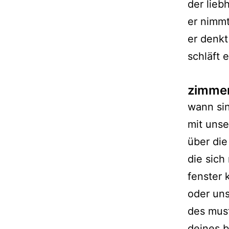
der lieb
er nimmt
er denkt
schläft 
zimmer
wann sin
mit uns
über die
die sich
fenster 
oder un
des mus
deines 