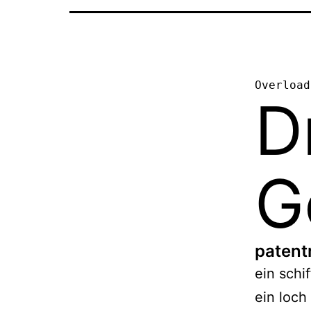
Overload
D
G
patent
ein schi
ein loch