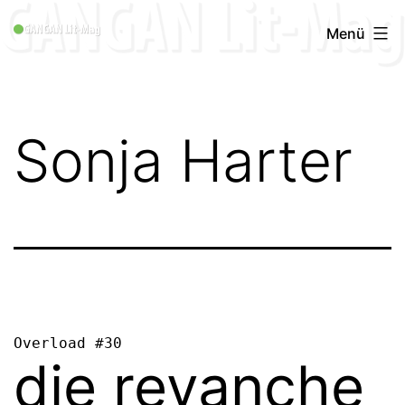
Zum
GANGAN
Menü
Inhalt
Lit-
springen
Mag
1996
Sonja Harter
-
2019
Overload #30
die revanche