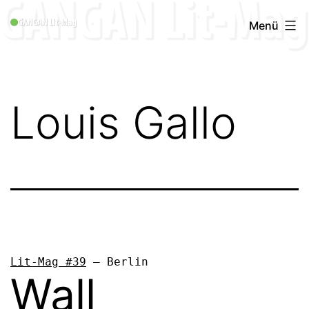
Zum
GANGAN
Menü
Inhalt
Lit-
springen
Mag
1996
Louis Gallo
-
2019
Lit-Mag #39
 – Berlin
Wall