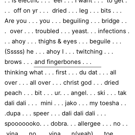
. . is electric . . . eel . . . I want . . . to get .
. . off on yr . . . dried . . . leg . . . bits . . .
Are you . . . you . . . beguiling . . . bridge . .
. over . . . troubled . . . yeast. . . infections .
. . ahoy . . . thighs & eyes . . . beguile . . .
(Sssss) he . . . ahoy I . . . twitching . . .
brows . . . and fingerbones . . .
thinking what . . . first . . . du dat . . . all
over . . . all over . . . christ god . . . dried
peach . . . bit . . . ur. . . angel. . . ski . . . tak
dali dali . . . mini . . . jako . . . my toesha . .
.dupa . . . speer . . . dali dali dali . . .
spooooooko. . . dobra. . . allergee . . . no . .
.vina . . .no . . . vina . . .n(yeah) . . .toe . . .