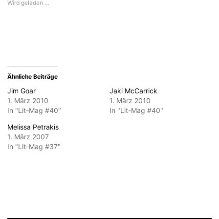
Wird geladen …
zu
Fenster
Fenster
Fenster
Fenster
senden
geöffnet)
geöffnet)
geöffnet)
geöffnet)
(Wird
in
neuem
Fenster
geöffnet)
Ähnliche Beiträge
Jim Goar
Jaki McCarrick
1. März 2010
1. März 2010
In "Lit-Mag #40"
In "Lit-Mag #40"
Melissa Petrakis
1. März 2007
In "Lit-Mag #37"