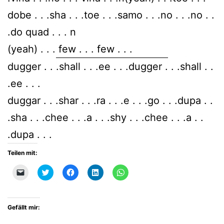
dobe . . .sha . . .toe . . .samo . . .no . . .no . .
.do quad . . . n
(yeah) . . . few . . . few . . .
dugger . . .shall . . .ee . . .dugger . . .shall . .
.ee . . .
duggar . . .shar . . .ra . . .e . . .go . . .dupa . .
.sha . . .chee . . .a . . .shy . . .chee . . .a . .
.dupa . . .
Teilen mit:
Klicken,
Klick,
Klick,
Klick,
Klicken,
um
um
um
um
um
einem
über
auf
auf
auf
Freund
Twitter
Facebook
LinkedIn
WhatsApp
einen
zu
zu
zu
zu
Link
teilen
teilen
teilen
teilen
Gefällt mir:
per
(Wird
(Wird
(Wird
(Wird
E-
in
in
in
in
Mail
neuem
neuem
neuem
neuem