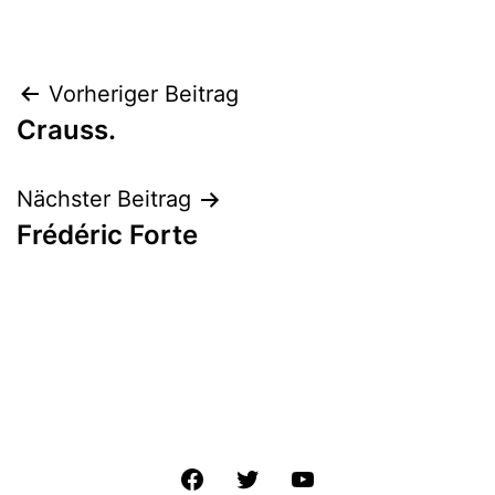
Beitrags-
Vorheriger Beitrag
Crauss.
Navigation
Nächster Beitrag
Frédéric Forte
Facebook
Twitter
YouTube