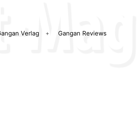
angan Verlag
Gangan Reviews
ü
Menü
en
öffnen