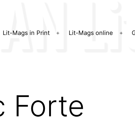
Lit-Mags in Print
Lit-Mags online
G
Menü
Men
öffnen
öffn
c Forte