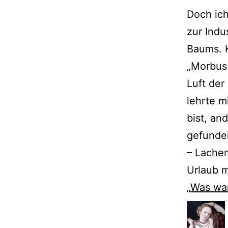
Doch ich
zur Indu
Baums. K
„Morbus 
Luft der
lehrte m
bist, an
gefunden
– Lachen
Urlaub 
„
Was war