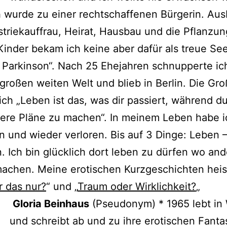
 wurde zu einer rechtschaffenen Bürgerin. Aus
striekauffrau, Heirat, Hausbau und die Pflanzun
inder bekam ich keine aber dafür als treue Se
Parkinson“. Nach 25 Ehejahren schnupperte ic
 großen weiten Welt und blieb in Berlin. Die Gro
ich „Leben ist das, was dir passiert, während d
dere Pläne zu machen“. In meinem Leben habe ic
 und wieder verloren. Bis auf 3 Dinge: Leben 
. Ich bin glücklich dort leben zu dürfen wo an
machen. Meine erotischen Kurzgeschichten hei
 das nur?
“ und „
Traum oder Wirklichkeit?
„
Gloria Beinhaus
(Pseudonym) * 1965 lebt in
und schreibt ab und zu ihre erotischen Fanta