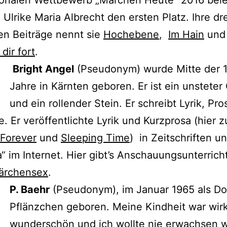
tionalen Wettbewerb „Märchen Heute“ 2016 bel
Ulrike Maria Albrecht den ersten Platz. Ihre dre
en Beiträge nennt sie
Hochebene
,
Im Hain
un
dir fort
.
Bright Angel
(Pseudonym) wurde Mitte der 
Jahre in Kärnten geboren. Er ist ein unsteter 
und ein rollender Stein. Er schreibt Lyrik, Pr
e. Er veröffentlichte Lyrik und Kurzprosa (hier z
 Forever
und
Sleeping Time
) in Zeitschriften u
“ im Internet. Hier gibt’s Anschauungsunterricht
ärchensex
.
P. Baehr
(Pseudonym), im Januar 1965 als Do
Pflänzchen geboren. Meine Kindheit war wirk
wunderschön und ich wollte nie erwachsen 