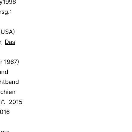
y1996
sg.:
(USA)
r,
Das
r 1967)
und
ichtband
schien
n“. 2015
2016