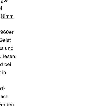
egte
i
d
Nimm
1960er
Geist
osa und
u lesen:
nd bei
 in
rf-
lich
werden.