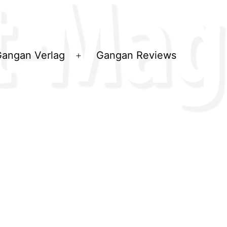
angan Verlag
Gangan Reviews
ü
Menü
en
öffnen