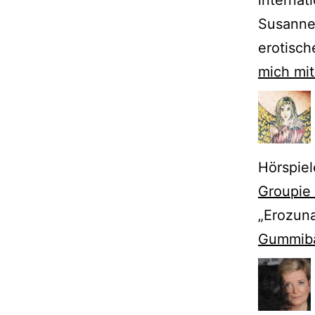
interna
Susanne 
erotisch
mich mit 
Hörspiel
Groupie
„Erozuna
Gummib