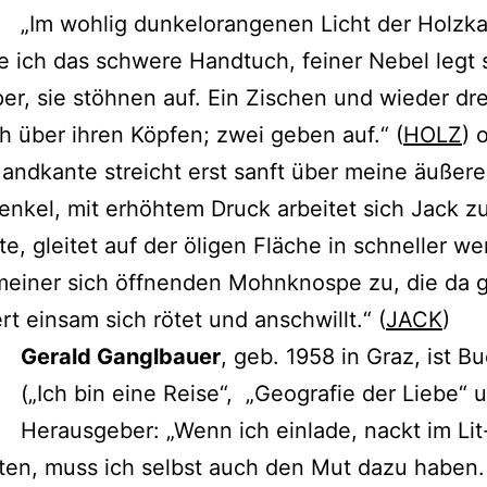
„Im wohlig dunkelorangenen Licht der Holz
 ich das schwere Handtuch, feiner Nebel legt 
per, sie stöhnen auf. Ein Zischen und wieder dr
 über ihren Köpfen; zwei geben auf.“ (
HOLZ
) 
andkante streicht erst sanft über meine äußer
nkel, mit erhöhtem Druck arbeitet sich Jack z
te, gleitet auf der öligen Fläche in schneller 
meiner sich öffnenden Mohnknospe zu, die da 
ert einsam sich rötet und anschwillt.“ (
JACK
)
Gerald Ganglbauer
, geb. 1958 in Graz, ist B
(„Ich bin eine Reise“, „Geografie der Liebe“ u
Herausgeber: „Wenn ich einlade, nackt im Li
ten, muss ich selbst auch den Mut dazu haben