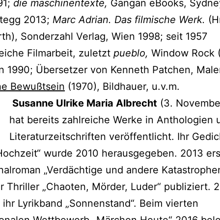
91;
die maschinentexte,
Gangan eBooks, Sydne
ttegg 2013;
Marc Adrian. Das filmische Werk.
(Hr
th), Sonderzahl Verlag, Wien 1998; seit 1957
iche Filmarbeit, zuletzt
pueblo,
Window Rock 
n 1990; Übersetzer von Kenneth Patchen, Male
che Bewußtsein
(1970), Bildhauer, u.v.m.
Susanne Ulrike Maria Albrecht
(3. Novembe
hat bereits zahlreiche Werke in Anthologien 
Literaturzeitschriften veröffentlicht. Ihr Ged
Hochzeit“ wurde 2010 herausgegeben. 2013 er
inalroman „Verdächtige und andere Katastrophe
r Thriller „Chaoten, Mörder, Luder“ publiziert. 
 ihr Lyrikband „Sonnenstand“. Beim vierten