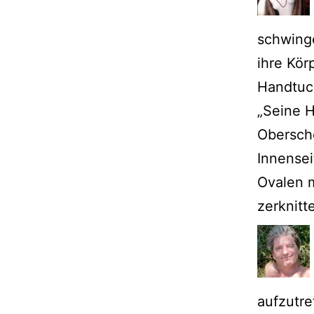
schwinge
ihre Kör
Handtuch
„Seine H
Obersche
Innensei
Ovalen 
zerknitt
aufzutre