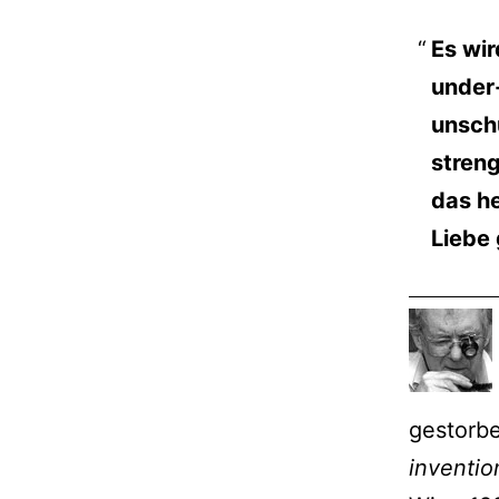
Es wir
under-
unschu
stren
das he
Liebe
gestorbe
inventio