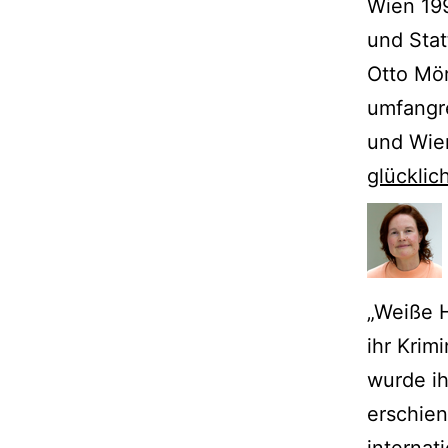
Wien 19
und Sta
Otto Mör
umfangre
und Wie
glückli
„Weiße 
ihr Krim
wurde ih
erschien