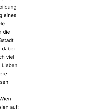
bildung
g eines
ele
h die
ßstadt
u dabei
h viel
– Lieben
dere
ssen
 Wien
sien auf: