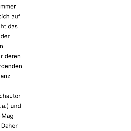
kammer
sich auf
eht das
oder
en
ur deren
werdenden
ganz
uchautor
.a.) und
t-Mag
. Daher