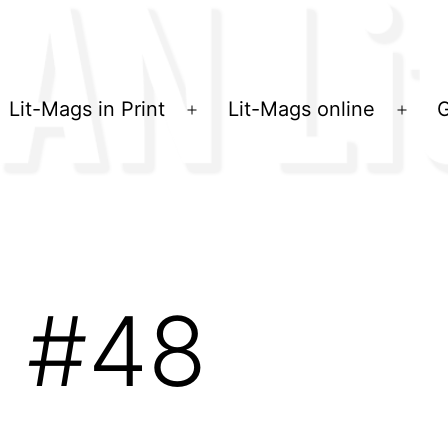
Lit-Mags in Print
Lit-Mags online
G
Menü
Men
öffnen
öffn
g #48