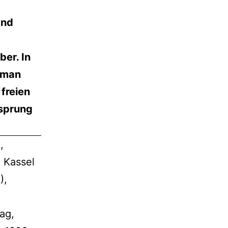
and
ber. In
 man
freien
rsprung
,
 Kassel
),
ag,