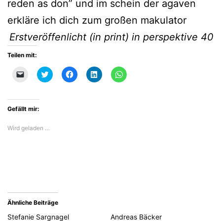
reden as don” und im schein der agaven
erkläre ich dich zum großen makulator
Erstveröffenlicht (in print) in perspektive 40
Teilen mit:
Klicken,
Klick,
Klick,
Klick,
Klicken,
um
um
um
um
um
einem
über
auf
auf
auf
Freund
Twitter
Facebook
LinkedIn
WhatsApp
einen
zu
zu
zu
zu
Link
teilen
teilen
teilen
teilen
Gefällt mir:
per
(Wird
(Wird
(Wird
(Wird
E-
in
in
in
in
Mail
neuem
neuem
neuem
neuem
Wird geladen …
zu
Fenster
Fenster
Fenster
Fenster
senden
geöffnet)
geöffnet)
geöffnet)
geöffnet)
(Wird
in
neuem
Fenster
geöffnet)
Ähnliche Beiträge
Stefanie Sargnagel
Andreas Bäcker