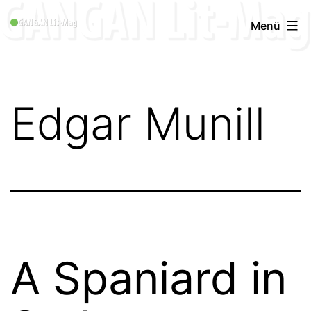
Zum
GANGAN
Menü
Inhalt
Lit-
springen
Mag
1996
Edgar Munill
-
2019
A Spaniard in