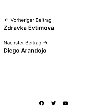
Beitrags-
Vorheriger Beitrag
Zdravka Evtimova
Navigation
Nächster Beitrag
Diego Arandojo
Facebook
Twitter
YouTube