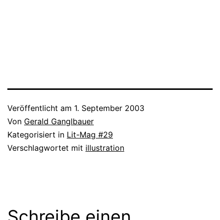
senden
geöffnet)
geöffnet)
geöffnet)
geöffnet)
(Wird
in
neuem
Fenster
geöffnet)
Veröffentlicht am
1. September 2003
Von
Gerald Ganglbauer
Kategorisiert in
Lit-Mag #29
Verschlagwortet mit
illustration
Schreibe einen