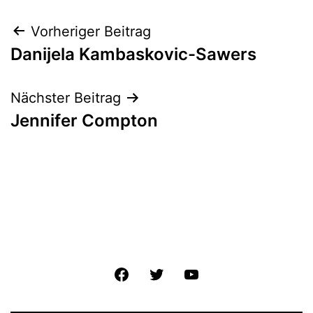
Beitrags-
Vorheriger Beitrag
Danijela Kambaskovic-Sawers
Navigation
Nächster Beitrag
Jennifer Compton
Facebook
Twitter
YouTube