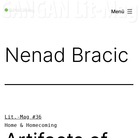
Zum
GANGAN
Menü
Inhalt
Lit-
springen
Mag
1996
Nenad Bracic
-
2019
Lit.-Mag #36
Home & Homecoming