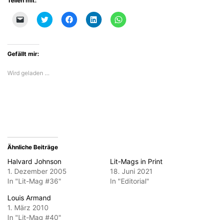
Teilen mit:
Klicken,
Klick,
Klick,
Klick,
Klicken,
um
um
um
um
um
einem
über
auf
auf
auf
Freund
Twitter
Facebook
LinkedIn
WhatsApp
einen
zu
zu
zu
zu
Link
teilen
teilen
teilen
teilen
Gefällt mir:
per
(Wird
(Wird
(Wird
(Wird
E-
in
in
in
in
Mail
neuem
neuem
neuem
neuem
Wird geladen …
zu
Fenster
Fenster
Fenster
Fenster
senden
geöffnet)
geöffnet)
geöffnet)
geöffnet)
(Wird
in
neuem
Fenster
geöffnet)
Ähnliche Beiträge
Halvard Johnson
Lit-Mags in Print
1. Dezember 2005
18. Juni 2021
In "Lit-Mag #36"
In "Editorial"
Louis Armand
1. März 2010
In "Lit-Mag #40"