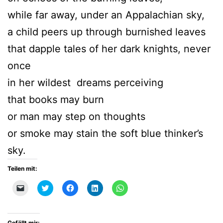
while far away, under an Appalachian sky,
a child peers up through burnished leaves
that dapple tales of her dark knights, never
once
in her wildest dreams perceiving
that books may burn
or man may step on thoughts
or smoke may stain the soft blue thinker’s
sky.
Teilen mit:
Klicken,
Klick,
Klick,
Klick,
Klicken,
um
um
um
um
um
einem
über
auf
auf
auf
Freund
Twitter
Facebook
LinkedIn
WhatsApp
einen
zu
zu
zu
zu
Link
teilen
teilen
teilen
teilen
Gefällt mir: