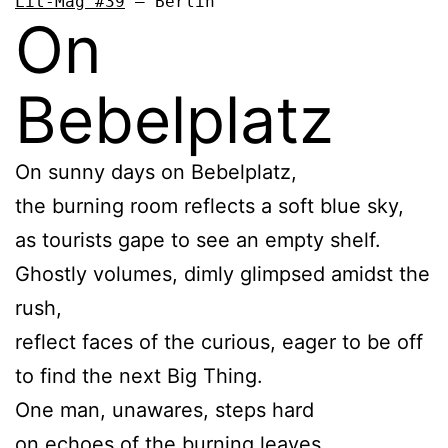
Lit-Mag #39
 – Berlin
On
Bebelplatz
On sunny days on Bebelplatz,
the burning room reflects a soft blue sky,
as tourists gape to see an empty shelf.
Ghostly volumes, dimly glimpsed amidst the
rush,
reflect faces of the curious, eager to be off
to find the next Big Thing.
One man, unawares, steps hard
on echoes of the burning leaves,