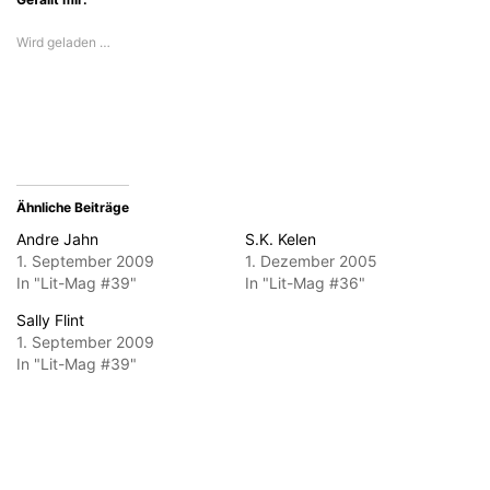
per
(Wird
(Wird
(Wird
(Wird
E-
in
in
in
in
Mail
neuem
neuem
neuem
neuem
Wird geladen …
zu
Fenster
Fenster
Fenster
Fenster
senden
geöffnet)
geöffnet)
geöffnet)
geöffnet)
(Wird
in
neuem
Fenster
geöffnet)
Ähnliche Beiträge
Andre Jahn
S.K. Kelen
1. September 2009
1. Dezember 2005
In "Lit-Mag #39"
In "Lit-Mag #36"
Sally Flint
1. September 2009
In "Lit-Mag #39"