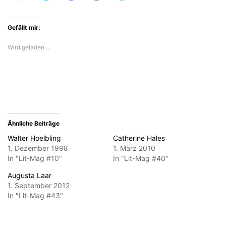
einem
über
auf
auf
auf
Freund
Twitter
Facebook
LinkedIn
WhatsApp
einen
zu
zu
zu
zu
Link
teilen
teilen
teilen
teilen
Gefällt mir:
per
(Wird
(Wird
(Wird
(Wird
E-
in
in
in
in
Mail
neuem
neuem
neuem
neuem
Wird geladen …
zu
Fenster
Fenster
Fenster
Fenster
senden
geöffnet)
geöffnet)
geöffnet)
geöffnet)
(Wird
in
neuem
Fenster
geöffnet)
Ähnliche Beiträge
Walter Hoelbling
Catherine Hales
1. Dezember 1998
1. März 2010
In "Lit-Mag #10"
In "Lit-Mag #40"
Augusta Laar
1. September 2012
In "Lit-Mag #43"