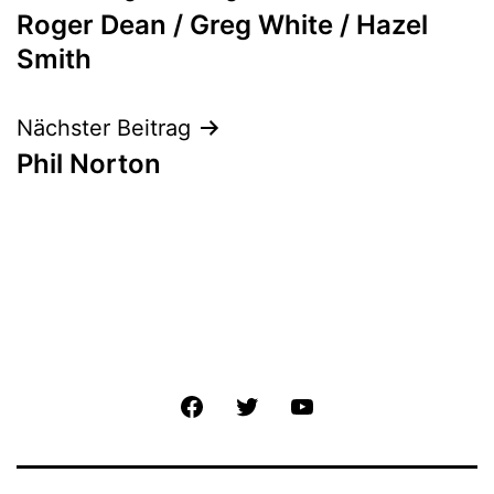
Roger Dean / Greg White / Hazel
Navigation
Smith
Nächster Beitrag
Phil Norton
Facebook
Twitter
YouTube