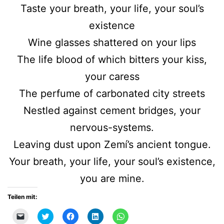
Taste your breath, your life, your soul’s
existence
Wine glasses shattered on your lips
The life blood of which bitters your kiss,
your caress
The perfume of carbonated city streets
Nestled against cement bridges, your
nervous-systems.
Leaving dust upon Zemí’s ancient tongue.
Your breath, your life, your soul’s existence,
you are mine.
Teilen mit:
Klicken,
Klick,
Klick,
Klick,
Klicken,
um
um
um
um
um