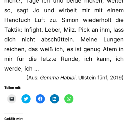
nicht?, frage ich und beide nicken, weiter
so, sagt Jo und wirbelt mir mit einem
Handtuch Luft zu. Simon wiederholt die
Taktik: Infight, Leber, Milz. Pick an ihm, lass
dich nicht abschütteln. Meine Lungen
reichen, das weiß ich, es ist genug Atem in
mir für die letzte Runde, ich kann, ich
werde, ich …
(Aus:
Gemma Habibi
, Ullstein fünf, 2019)
Teilen mit:
Klicken,
Klick,
Klick,
Klick,
Klicken,
um
um
um
um
um
einem
über
auf
auf
auf
Freund
Twitter
Facebook
LinkedIn
WhatsApp
einen
zu
zu
zu
zu
Link
teilen
teilen
teilen
teilen
Gefällt mir:
per
(Wird
(Wird
(Wird
(Wird
E-
in
in
in
in
Mail
neuem
neuem
neuem
neuem