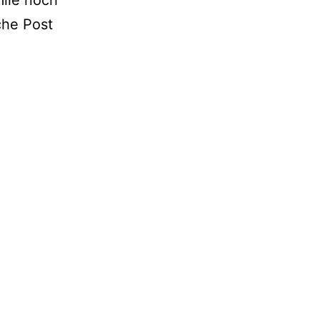
che Post
eit