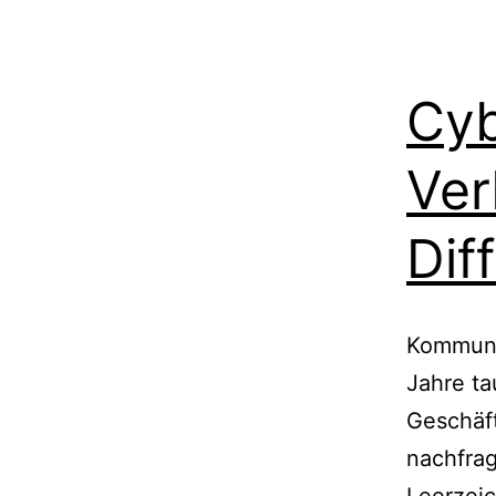
Cyb
Ver
Dif
Kommuni
Jahre ta
Geschäft
nachfrag
Leerzei