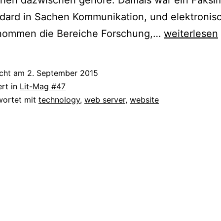
dard in Sachen Kommunikation, und elektronis
Cyberspace
nommen die Bereiche Forschung,…
weiterlesen
–
die
icht am
2. September 2015
Verbundenh
ert in
Lit-Mag #47
der
wortet mit
technology
,
web server
,
website
Differenz