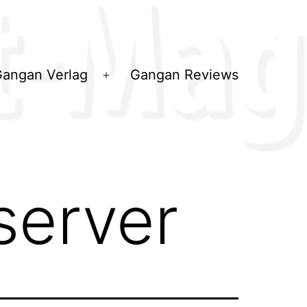
angan Verlag
Gangan Reviews
ü
Menü
en
öffnen
server