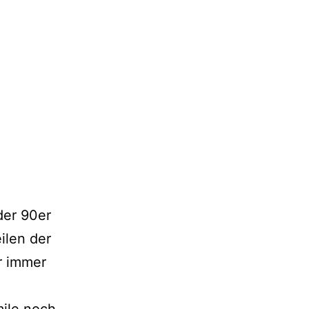
der 90er
ilen der
r immer
ile noch