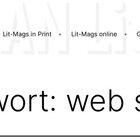
Lit-Mags in Print
Lit-Mags online
G
Menü
Men
öffnen
öffn
wort:
web 