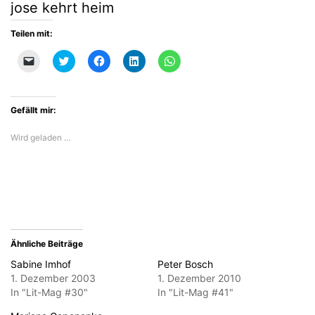
jose kehrt heim
Teilen mit:
Klicken,
Klick,
Klick,
Klick,
Klicken,
um
um
um
um
um
einem
über
auf
auf
auf
Freund
Twitter
Facebook
LinkedIn
WhatsApp
einen
zu
zu
zu
zu
Link
teilen
teilen
teilen
teilen
Gefällt mir:
per
(Wird
(Wird
(Wird
(Wird
E-
in
in
in
in
Mail
neuem
neuem
neuem
neuem
Wird geladen …
zu
Fenster
Fenster
Fenster
Fenster
senden
geöffnet)
geöffnet)
geöffnet)
geöffnet)
(Wird
in
neuem
Fenster
geöffnet)
Ähnliche Beiträge
Sabine Imhof
Peter Bosch
1. Dezember 2003
1. Dezember 2010
In "Lit-Mag #30"
In "Lit-Mag #41"