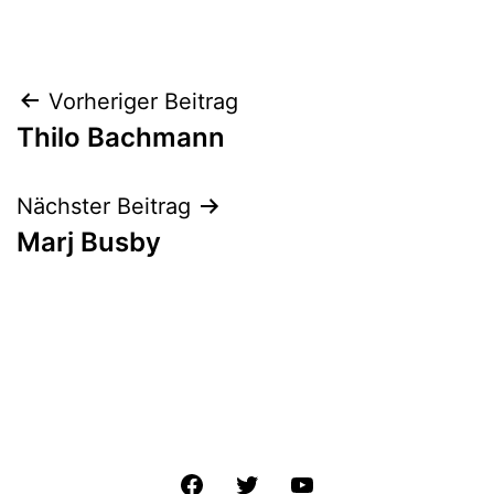
Beitrags-
Vorheriger Beitrag
Thilo Bachmann
Navigation
Nächster Beitrag
Marj Busby
Facebook
Twitter
YouTube