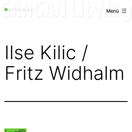
Zum
GANGAN
Menü
Inhalt
Lit-
springen
Mag
1996
Ilse Kilic /
-
2019
Fritz Widhalm