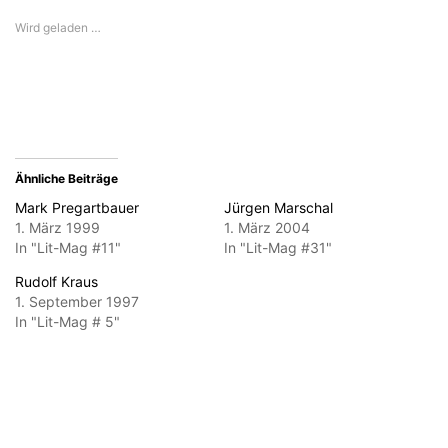
E-
in
in
in
in
Mail
neuem
neuem
neuem
neuem
Wird geladen …
zu
Fenster
Fenster
Fenster
Fenster
senden
geöffnet)
geöffnet)
geöffnet)
geöffnet)
(Wird
in
neuem
Fenster
geöffnet)
Ähnliche Beiträge
Mark Pregartbauer
Jürgen Marschal
1. März 1999
1. März 2004
In "Lit-Mag #11"
In "Lit-Mag #31"
Rudolf Kraus
1. September 1997
In "Lit-Mag # 5"