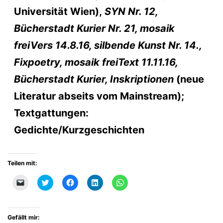
Universität Wien),
SYN Nr. 12,
Bücherstadt Kurier Nr. 21, mosaik
freiVers 14.8.16, silbende Kunst Nr. 14.,
Fixpoetry, mosaik freiText 11.11.16,
Bücherstadt Kurier, Inskriptionen
(neue
Literatur abseits vom Mainstream);
Textgattungen:
Gedichte/Kurzgeschichten
Teilen mit:
Klicken,
Klick,
Klick,
Klick,
Klicken,
um
um
um
um
um
einem
über
auf
auf
auf
Freund
Twitter
Facebook
LinkedIn
WhatsApp
einen
zu
zu
zu
zu
Link
teilen
teilen
teilen
teilen
Gefällt mir:
per
(Wird
(Wird
(Wird
(Wird