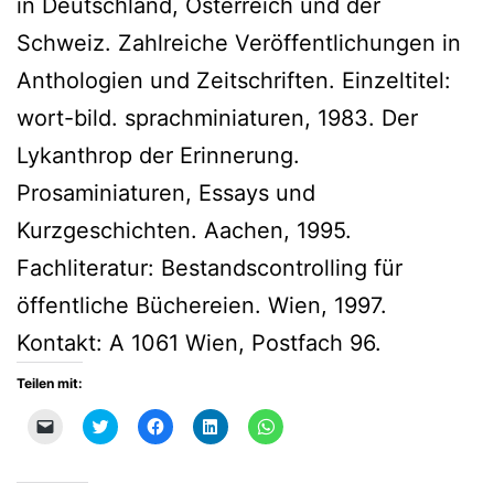
in Deutschland, Österreich und der
Schweiz. Zahlreiche Veröffentlichungen in
Anthologien und Zeitschriften. Einzeltitel:
wort-bild. sprachminiaturen, 1983. Der
Lykanthrop der Erinnerung.
Prosaminiaturen, Essays und
Kurzgeschichten. Aachen, 1995.
Fachliteratur: Bestandscontrolling für
öffentliche Büchereien. Wien, 1997.
Kontakt: A 1061 Wien, Postfach 96.
Teilen mit:
Klicken,
Klick,
Klick,
Klick,
Klicken,
um
um
um
um
um
einem
über
auf
auf
auf
Freund
Twitter
Facebook
LinkedIn
WhatsApp
einen
zu
zu
zu
zu