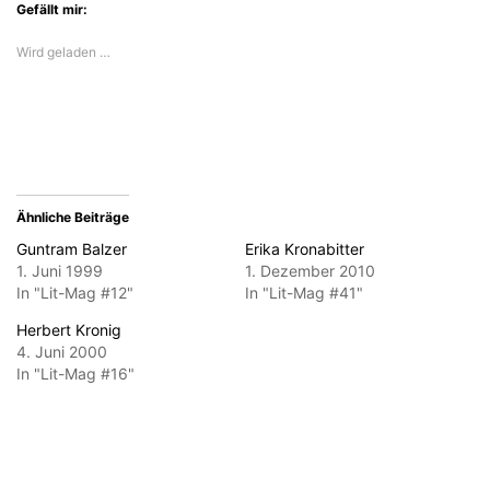
Link
teilen
teilen
teilen
teilen
Gefällt mir:
per
(Wird
(Wird
(Wird
(Wird
E-
in
in
in
in
Mail
neuem
neuem
neuem
neuem
Wird geladen …
zu
Fenster
Fenster
Fenster
Fenster
senden
geöffnet)
geöffnet)
geöffnet)
geöffnet)
(Wird
in
neuem
Fenster
geöffnet)
Ähnliche Beiträge
Guntram Balzer
Erika Kronabitter
1. Juni 1999
1. Dezember 2010
In "Lit-Mag #12"
In "Lit-Mag #41"
Herbert Kronig
4. Juni 2000
In "Lit-Mag #16"