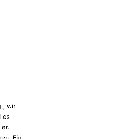
t, wir
l es
 es
ren. Ein