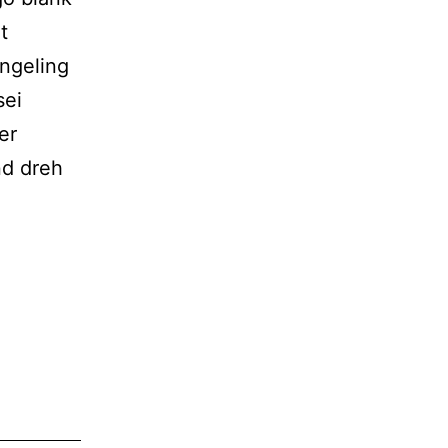
t
ingeling
sei
er
nd dreh