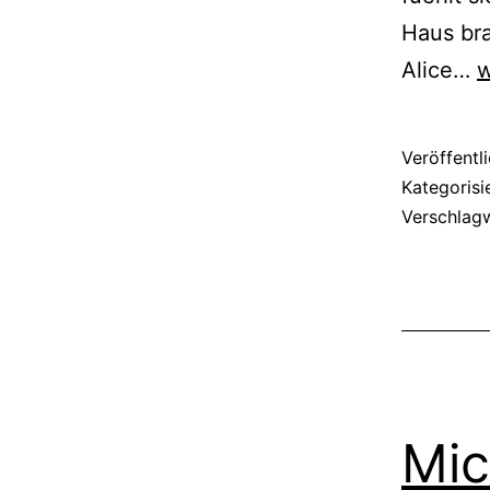
Haus br
I
Alice…
w
K
Veröffentl
Kategorisi
Verschlag
Mic