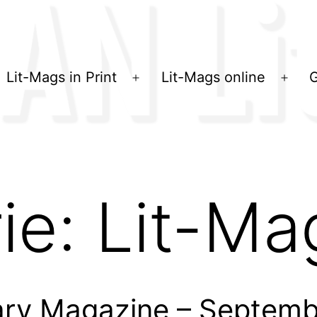
Lit-Mags in Print
Lit-Mags online
G
Menü
Men
öffnen
öffn
ie:
Lit-Ma
erary Magazine – Septem