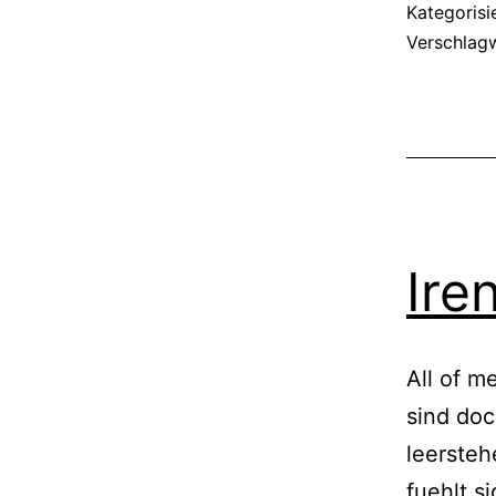
Kategorisi
Verschlag
Ire
All of m
sind doc
leersteh
fuehlt s