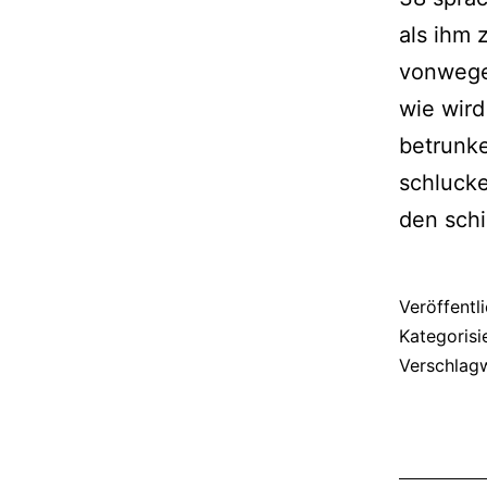
als ihm 
vonwegen
wie wird
betrunke
schlucke
den sch
Veröffentl
Kategorisi
Verschlag