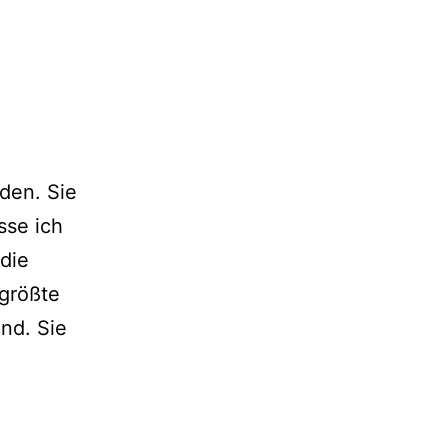
nden. Sie
sse ich
die
 größte
and. Sie