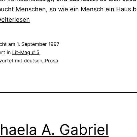
aucht Menschen, so wie ein Mensch ein Haus b
rene
eiterlesen
abanyi
icht am
1. September 1997
ert in
Lit-Mag # 5
wortet mit
deutsch
,
Prosa
haela A. Gabriel