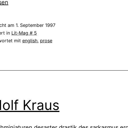
Ke
sen
Wil
icht am
1. September 1997
ert in
Lit-Mag # 5
wortet mit
english
,
prose
olf Kraus
hminiaturen desaster drastik des sarkasmus er