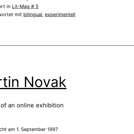
ert in
Lit-Mag # 5
wortet mit
bilingual
,
experimentell
tin Novak
 of an online exhibition
icht am
1. September 1997