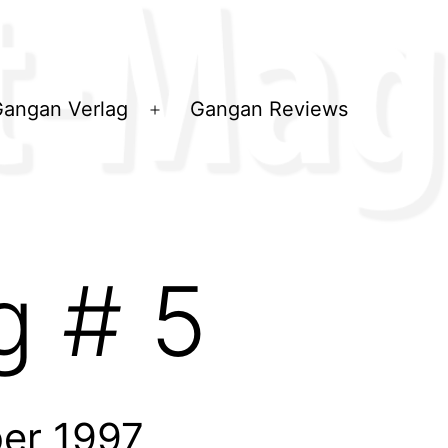
angan Verlag
Gangan Reviews
ü
Menü
en
öffnen
g # 5
ber 1997