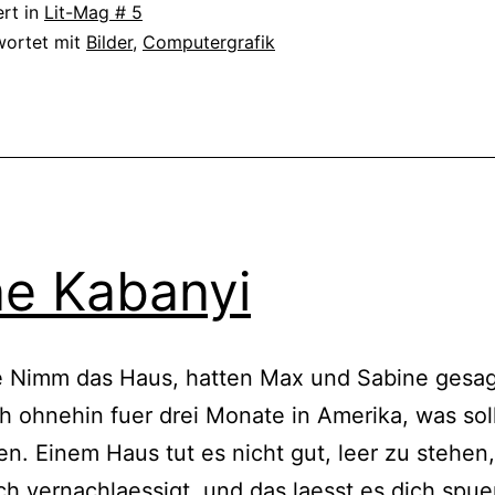
ert in
Lit-Mag # 5
wortet mit
Bilder
,
Computergrafik
ne Kabanyi
e Nimm das Haus, hatten Max und Sabine gesag
h ohnehin fuer drei Monate in Amerika, was sol
en. Einem Haus tut es nicht gut, leer zu stehen,
ich vernachlaessigt, und das laesst es dich spue