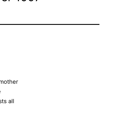
 mother
e
ts all