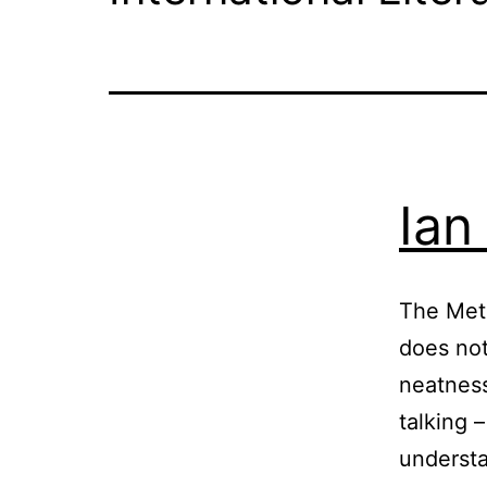
Ian
The Meth
does not 
neatness
talking 
understa