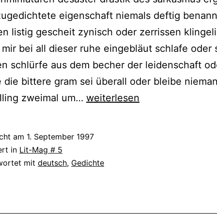
zugedichtete eigenschaft niemals deftig benann
 listig gescheit zynisch oder zerrissen klingel
 mir bei all dieser ruhe eingebläut schlafe oder 
n schlürfe aus dem becher der leidenschaft od
 die bittere gram sei überall oder bleibe niema
Rudolf
illing zweimal um…
weiterlesen
Kraus
icht am
1. September 1997
ert in
Lit-Mag # 5
wortet mit
deutsch
,
Gedichte