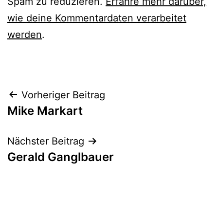
Spam zu reduzieren.
Erfahre mehr darüber,
wie deine Kommentardaten verarbeitet
werden
.
Beitrags-
Vorheriger Beitrag
Mike Markart
Navigation
Nächster Beitrag
Gerald Ganglbauer