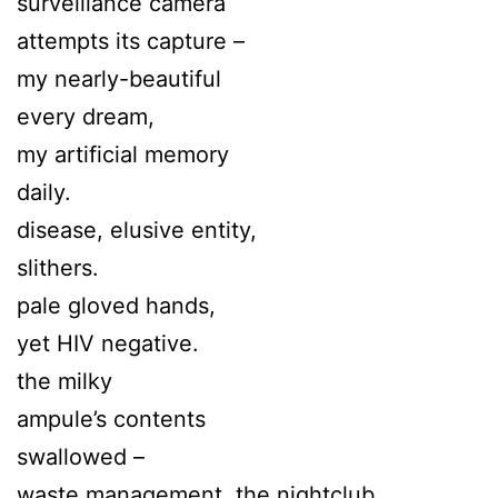
surveillance camera
attempts its capture –
my nearly-beautiful
every dream,
my artificial memory
daily.
disease, elusive entity,
slithers.
pale gloved hands,
yet HIV negative.
the milky
ampule’s contents
swallowed –
waste management, the nightclub.