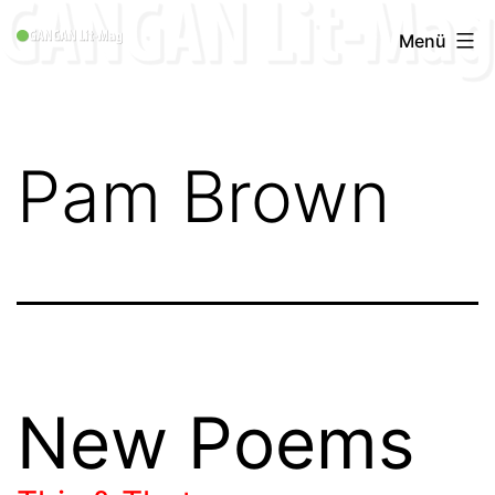
Zum
GANGAN
Menü
Inhalt
Lit-
springen
Mag
1996
Pam Brown
-
2019
New Poems