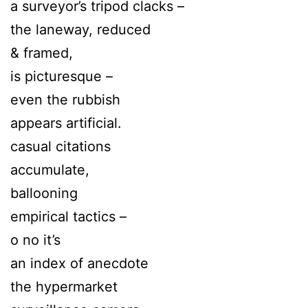
a surveyor’s tripod clacks –
the laneway, reduced
& framed,
is picturesque –
even the rubbish
appears artificial.
casual citations
accumulate,
ballooning
empirical tactics –
o no it’s
an index of anecdote
the hypermarket