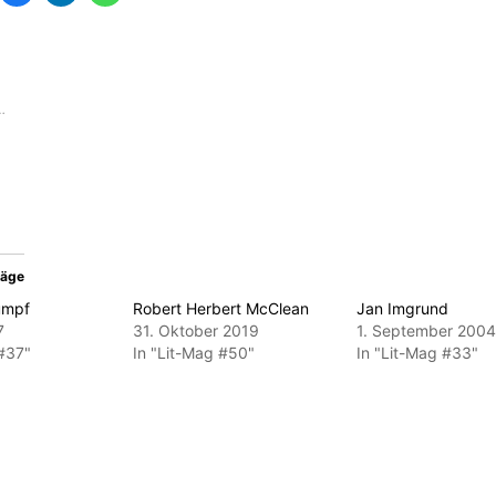
er
auf
auf
auf
itter
Facebook
LinkedIn
WhatsApp
zu
zu
zu
ilen
teilen
teilen
teilen
ird
(Wird
(Wird
(Wird
in
in
in
euem
neuem
neuem
neuem
…
nster
Fenster
Fenster
Fenster
öffnet)
geöffnet)
geöffnet)
geöffnet)
räge
umpf
Robert Herbert McClean
Jan Imgrund
7
31. Oktober 2019
1. September 2004
 #37"
In "Lit-Mag #50"
In "Lit-Mag #33"