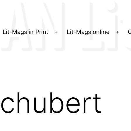
Lit-Mags in Print
Lit-Mags online
G
Menü
Men
öffnen
öffn
Schubert