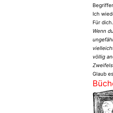
Begriffe
Ich wied
Für dich
Wenn du 
ungefähr
vielleic
völlig a
Zweifel
Glaub es
Büch