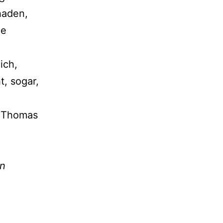
haden,
ie
ich,
t, sogar,
n Thomas
en