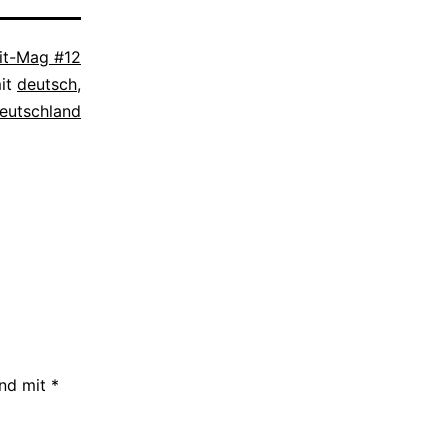
it-Mag #12
mit
deutsch
,
eutschland
ind mit
*