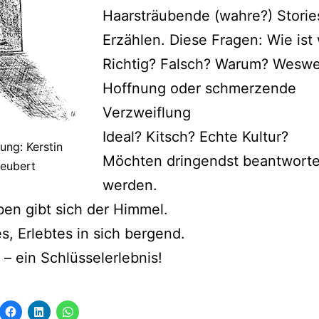
Haarsträubende (wahre?) Storie
Erzählen. Diese Fragen: Wie ist
Richtig? Falsch? Warum? Wesw
Hoffnung oder schmerzende
Verzweiflung
Ideal? Kitsch? Echte Kultur?
ung: Kerstin
Möchten dringendst beantworte
eubert
werden.
en gibt sich der Himmel.
s, Erlebtes in sich bergend.
h – ein Schlüsselerlebnis!
ck,
Klick,
Klick,
Klicken,
m
um
um
um