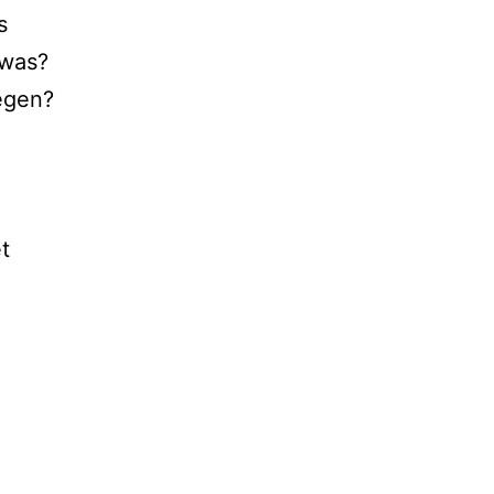
s
 was?
egen?
t