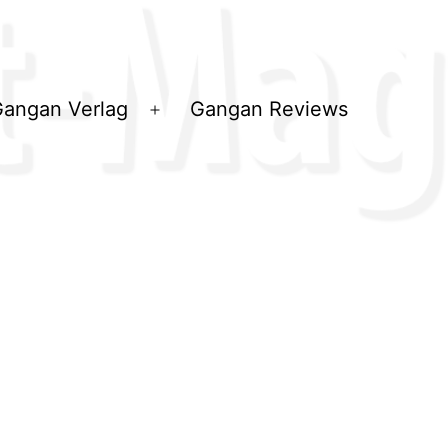
angan Verlag
Gangan Reviews
ü
Menü
en
öffnen