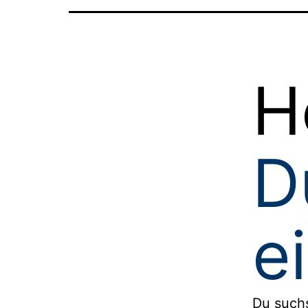
H
D
e
Du such