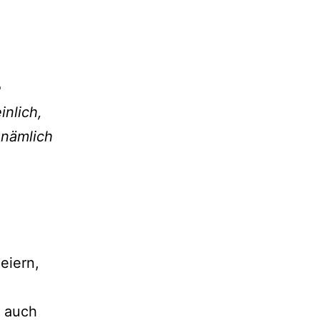
e
inlich,
 nämlich
eiern,
 auch