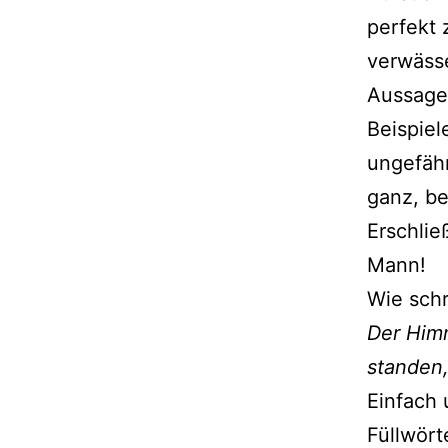
perfekt 
verwässe
Aussage.
Beispiel
ungefähr
ganz, be
Erschlie
Mann!
Wie schr
Der Him
standen
Einfach 
Füllwört