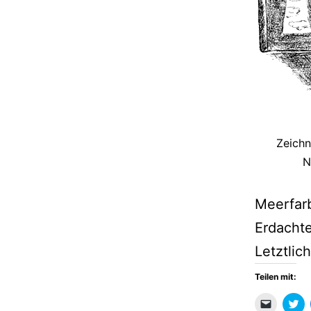
Zeichn
N
Meerfarb
Erdachte
Letztlic
Teilen mit:
Klicken,
Kli
um
u