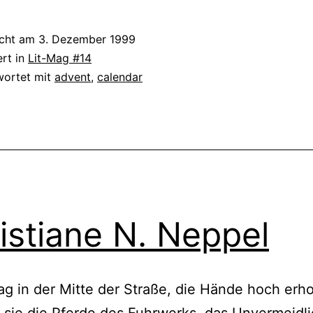
Weihnacht
icht am
3. Dezember 1999
ert in
Lit-Mag #14
wortet mit
advent
,
calendar
istiane N. Neppel
lag in der Mitte der Straße, die Hände hoch erh
e sie die Pferde des Fuhrwerks, das Unvermeidli