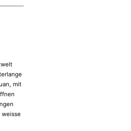
twelt
terlange
uan, mit
öffnen
ungen
e weisse