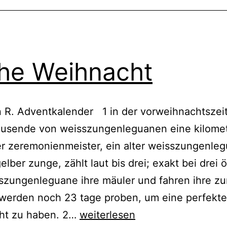
he Weihnacht
n R. Adventkalender 1 in der vorweihnachtszei
tausende von weisszungenleguanen eine kilome
er zeremonienmeister, ein alter weisszungenleg
gelber zunge, zählt laut bis drei; exakt bei drei 
szungenleguane ihre mäuler und fahren ihre z
 werden noch 23 tage proben, um eine perfekt
Frohe
ht zu haben. 2…
weiterlesen