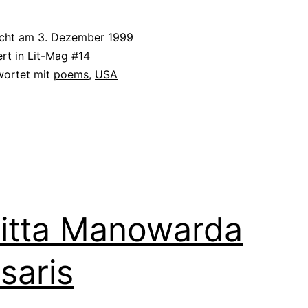
Lineberger
icht am
3. Dezember 1999
ert in
Lit-Mag #14
wortet mit
poems
,
USA
itta Manowarda
saris