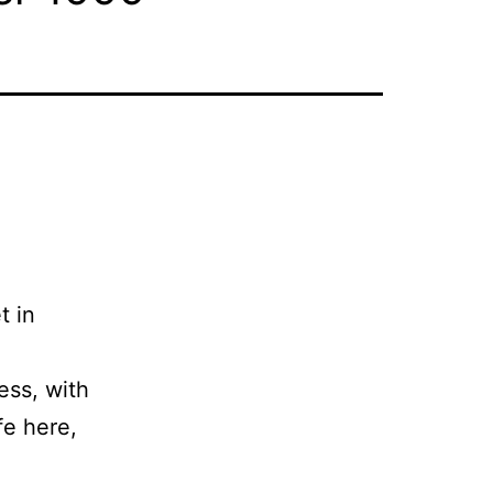
t in
less, with
fe here,