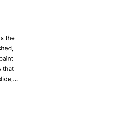
us the
shed,
paint
 that
Lauren
slide,…
Byleveld