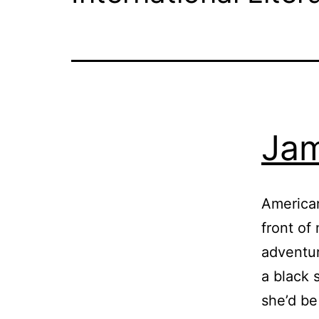
Jam
American
front of
adventure
a black 
she’d be