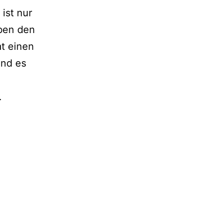
ist nur
eben den
t einen
Und es
Melitta
…
Manowarda
Kessaris