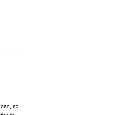
oben, so
che in