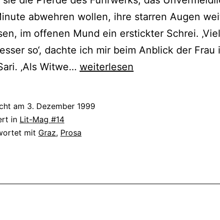
Minute abwehren wollen, ihre starren Augen wei
sen, im offenen Mund ein erstickter Schrei. ‚Viel
esser so‘, dachte ich mir beim Anblick der Frau 
Christiane
ari. ‚Als Witwe…
weiterlesen
N.
Neppel
icht am
3. Dezember 1999
ert in
Lit-Mag #14
wortet mit
Graz
,
Prosa