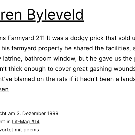
ren Byleveld
s Farmyard 211 It was a dodgy prick that sold 
 his farmyard property he shared the facilities, 
 latrine, bathroom window, but he gave us the 
n’t thick enough to cover great gashing wounds
t’ve blamed on the rats if it hadn’t been a land
sen
icht am
3. Dezember 1999
ert in
Lit-Mag #14
wortet mit
poems