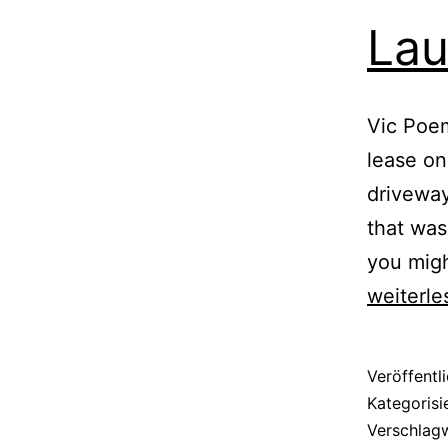
Lau
Vic Poem
lease on
driveway
that was
you migh
weiterle
Veröffentl
Kategorisi
Verschlag