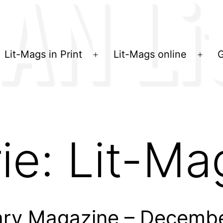
Lit-Mags in Print
Lit-Mags online
G
Menü
Men
öffnen
öffn
ie:
Lit-Ma
erary Magazine – Decemb