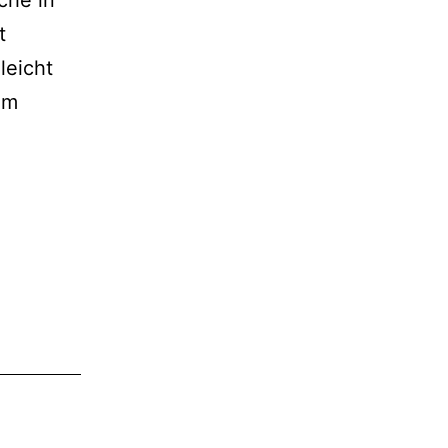
t
leicht
im