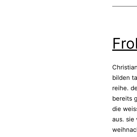
Fro
Christia
bilden 
reihe. d
bereits 
die weis
aus. sie
weihnac