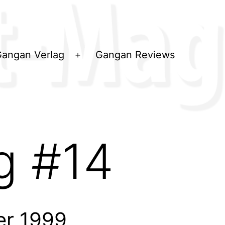
angan Verlag
Gangan Reviews
ü
Menü
en
öffnen
g #14
er 1999