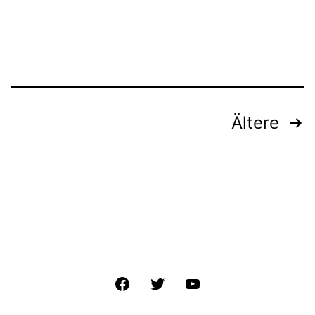
Beitragsnavigation
Ältere
Facebook
Twitter
YouTube