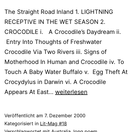
The Straight Road Inland 1. LIGHTNING
RECEPTIVE IN THE WET SEASON 2.
CROCODILE i. A Crocodile’s Daydream ii.
Entry Into Thoughts of Freshwater
Crocodile Via Two Rivers iii. Signs of
Motherhood In Human and Crocodile iv. To
Touch A Baby Water Buffalo v. Egg Theft At
Crocydylus in Darwin vi. A Crocodile
Coral
Appears At East…
weiterlesen
Hull
Veröffentlicht am
7. Dezember 2000
Kategorisiert in
Lit-Mag #18
Verschlagwortet mit
Australia
,
long poem