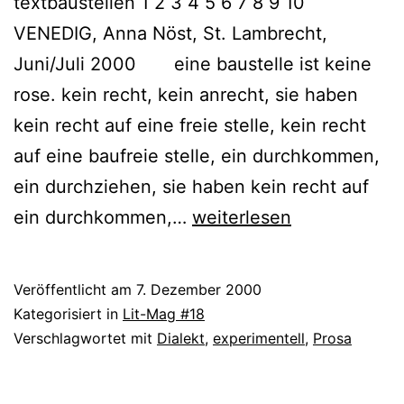
textbaustellen 1 2 3 4 5 6 7 8 9 10
VENEDIG, Anna Nöst, St. Lambrecht,
Juni/Juli 2000 eine baustelle ist keine
rose. kein recht, kein anrecht, sie haben
kein recht auf eine freie stelle, kein recht
auf eine baufreie stelle, ein durchkommen,
ein durchziehen, sie haben kein recht auf
Anna
ein durchkommen,…
weiterlesen
Nöst:
Textbaustelle
Veröffentlicht am
7. Dezember 2000
9
Kategorisiert in
Lit-Mag #18
Verschlagwortet mit
Dialekt
,
experimentell
,
Prosa