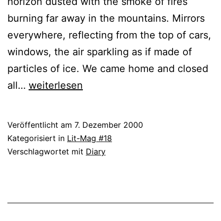
horizon dusted with the smoke of fires
burning far away in the mountains. Mirrors
everywhere, reflecting from the top of cars,
windows, the air sparkling as if made of
particles of ice. We came home and closed
Antigone
all…
weiterlesen
Kefalá
Veröffentlicht am
7. Dezember 2000
Kategorisiert in
Lit-Mag #18
Verschlagwortet mit
Diary